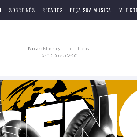
L
SOBRE NÓS
RECADOS
PEÇA SUA MÚSICA
FALE C
No ar:
Madrugada com Deus
De 00:00 às 06:00